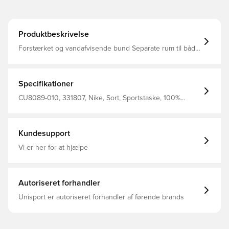
Produktbeskrivelse
Forstærket og vandafvisende bund Separate rum til både
våde og tørre ejendele Kan indeholde op til 95L Måler 71
x 36 x 36 Fremstillet i 100% polyester
Specifikationer
CU8089-010, 331807, Nike, Sort, Sportstaske, 100%
Polyester
Kundesupport
Vi er her for at hjælpe
Autoriseret forhandler
Unisport er autoriseret forhandler af førende brands