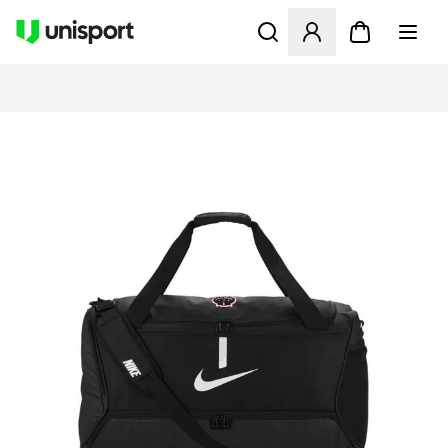
Åbner en Modal til at logge 