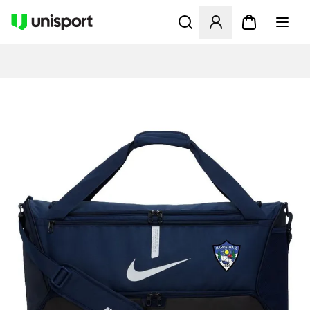
Åbner en Modal til at logge 