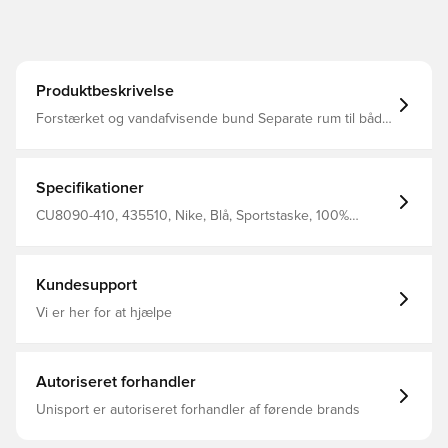
Produktbeskrivelse
Forstærket og vandafvisende bund Separate rum til både
våde og tørre ejendele Dimensioner: 64 x 30,5 x 30,5
cm. Fremstillet i 100% polyester
Specifikationer
CU8090-410, 435510, Nike, Blå, Sportstaske, 100%
Polyester
Kundesupport
Vi er her for at hjælpe
Autoriseret forhandler
Unisport er autoriseret forhandler af førende brands