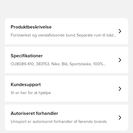
Produktbeskrivelse
Forstærket og vandafvisende bund Separate rum til både
våde og tørre ejendele Kan indeholde op til 95L Måler 71
x 36 x 36 Fremstillet i 100% polyester
Specifikationer
CU8089-410, 383153, Nike, Blå, Sportstaske, 100%
Polyester
Kundesupport
Vi er her for at hjælpe
Autoriseret forhandler
Unisport er autoriseret forhandler af førende brands