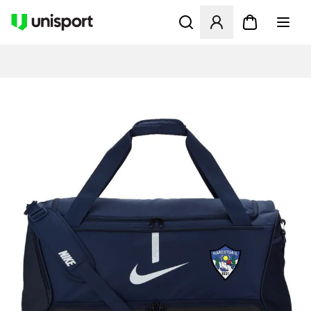
Åbner en Modal til at logge 