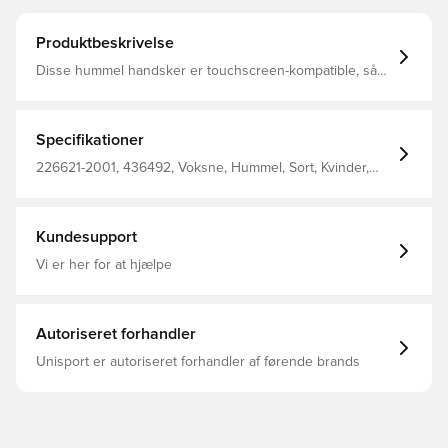
Produktbeskrivelse
Disse hummel handsker er touchscreen-kompatible, så
hænderne ikke bliver kolde, hvis du bruger din telefon.
hmlPERFORMANCE GLOVES er fremstillet af en strækbar
polyesterblanding, som giver en god tætsiddende
pasform. De har iøjnefaldende, reflekterende vinkelprint.
Specifikationer
226621-2001, 436492, Voksne, Hummel, Sort, Kvinder,
Mænd, Spillehandsker, 100% Pl - Knit
Kundesupport
Vi er her for at hjælpe
Autoriseret forhandler
Unisport er autoriseret forhandler af førende brands