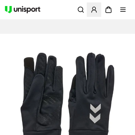
Åbner en Modal til at logge 