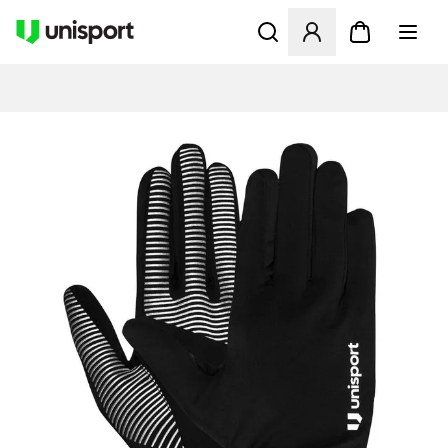
Åbner en Modal til at logge 