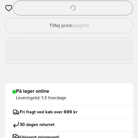
Åbner en Modal til at logge ind eller tilmelde dig som medlem
Tilføj print
(valgfrit)
På lager online
Leveringstid:
1-3 hverdage
Fri fragt ved køb over 699 kr
30 dages returret
Unisport prisgaranti