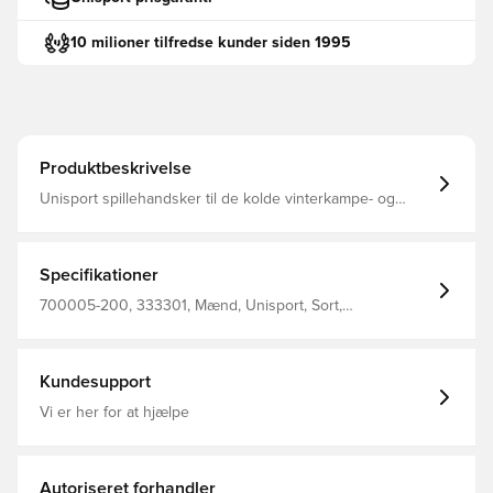
10 milioner tilfredse kunder siden 1995
Produktbeskrivelse
Unisport spillehandsker til de kolde vinterkampe- og
træninger Konstrueret med belægning på indersiden,
som giver et solidt greb på bolden ved indkast Logoet
samt den horisontale belægning er reflekterende, hvilket
gør at du sikkert og effektivt kan ses i mørket Designet
Specifikationer
med stilfuldt Unisport-logo på ydersiden Fremstillet i 85%
polyester og 15% elastan.
700005-200, 333301, Mænd, Unisport, Sort,
Spillehandsker, Børn
Kundesupport
Vi er her for at hjælpe
Autoriseret forhandler