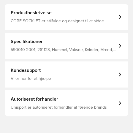
Produktbeskrivelse
CORE SOCKLET er stilfulde og designet til at sidde
diskret i dine sko, hvor de giver suveræn ventilation med
en funktionel strikstofkonstruktion. Det strikkede logo og
kontrasthælen på disse usynlige Newline strømper er en
smart designopdatering.
Specifikationer
590010-2001, 261123, Hummel, Voksne, Kvinder, Mænd,
Sokker, Sort, 64% Pp, 33% Pa, 3% Ea - Knit
Kundesupport
Vi er her for at hjælpe
Autoriseret forhandler
Unisport er autoriseret forhandler af førende brands