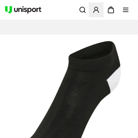
Åbner en Modal til at logge 