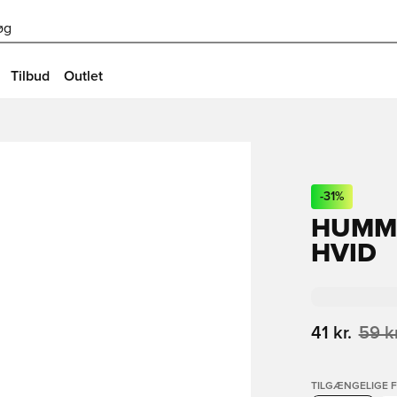
øg
Tilbud
Outlet
-
31
%
HUMME
HVID
41 kr.
59 kr
TILGÆNGELIGE 