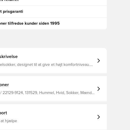
t prisgaranti
oner tilfredse kunder siden 1995
krivelse
sokker, designet til at give et højt komfortniveau.
lavet med et optimalt fit, og har ribeffekt ved
vilket giver et ekstra tætsiddende fit. Ankelsokkerne
, hvilket gør at de er perfekte i et smarte par
% nylon og 3%
ioner
 / 22129-9124, 131529, Hummel, Hvid, Sokker, Mænd,
n
ort
 at hjælpe