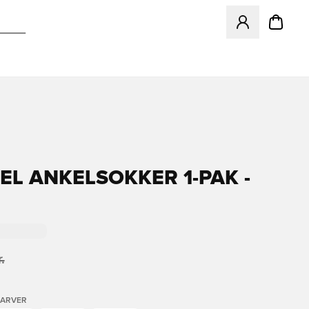
Åbner en Modal ti
L ANKELSOKKER 1-PAK -
.
FARVER