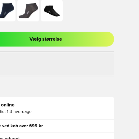
Vælg størrelse
l til at logge ind eller tilmelde dig som medlem
 online
id:
1-3 hverdage
gt ved køb over 699 kr
s returret