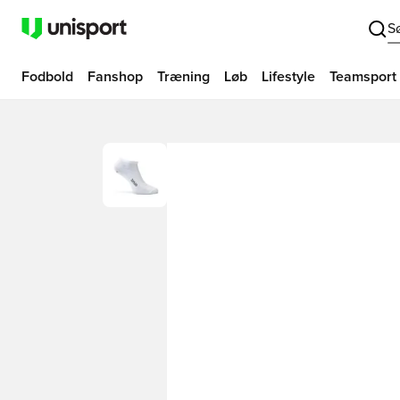
S
Fodbold
Fanshop
Træning
Løb
Lifestyle
Teamsport