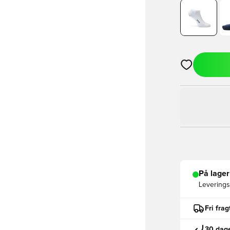
Åbner en Moda
På lager
Leveringst
Fri fra
30 dage