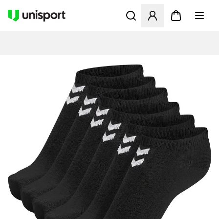
Åbner en Modal til at logge 