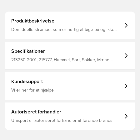
Produktbeskrivelse
Den ideelle strømpe, som er hurtig at tage på og ikke
kommer i vejen for dit tøj. hmlCHEVRON 6-PACK ANKLE
SOCKS har en tætsiddende pasform med ribbet
mellemfod og skaft for at reducere glidning. Disse
usynlige strømper er opdateret med hummel®
Specifikationer
signaturdetaljer i form af strikkede vinkler og størrelsen
under foden.
213250-2001, 215777, Hummel, Sort, Sokker, Mænd,
Voksne, 80% Co, 17% Pl, 3% Ea - Knit
Kundesupport
Vi er her for at hjælpe
Autoriseret forhandler
Unisport er autoriseret forhandler af førende brands