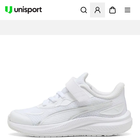
Åbner en Modal til at logge 