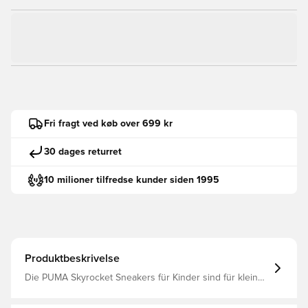
Fri fragt ved køb over 699 kr
30 dages returret
10 milioner tilfredse kunder siden 1995
Produktbeskrivelse
Die PUMA Skyrocket Sneakers für Kinder sind für kleine
Abenteurer gemacht, die bereit sind, durchzustarten! Mit
ihrem fröhlichen, auffälligen Design und dem