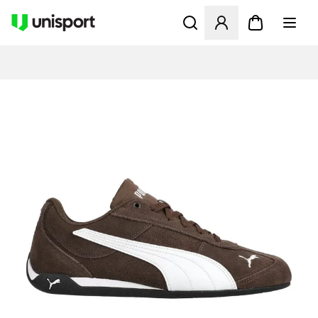
Åbner en Modal til at logge 