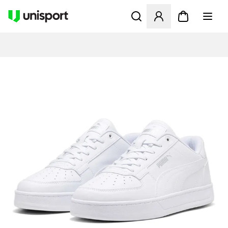
Åbner en Modal til at logge 