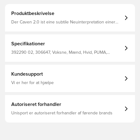
Produktbeskrivelse
Der Caven 2.0 ist eine subtile Neuinterpretation einer
Basketball-Ikone der 80er – nicht nur auf dem Platz. Die
Kombination aus SOFTFOAM Komfort und cooler Retro-
Ästhetik macht diese Sneakers zum Inbegriff des
sportlichen Styles. Regular Fit Abgerundeter
Specifikationer
Zehenbereich Schnürung Plateausohle PUMA Branding-
Details
392290 02, 306647, Voksne, Mænd, Hvid, PUMA,
Sneakers, Upper Material: Textile, Synthetic; Lining:
Textile; Insole: Textile; Outsole: Rubber
Kundesupport
Vi er her for at hjælpe
Autoriseret forhandler
Unisport er autoriseret forhandler af førende brands