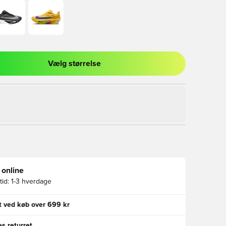
Vælg størrelse
l til at logge ind eller tilmelde dig som medlem
 online
id:
1-3 hverdage
gt ved køb over 699 kr
s returret