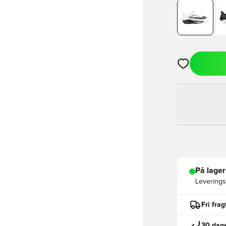
Åbner en Moda
På lager
Leveringst
Fri fra
30 dage