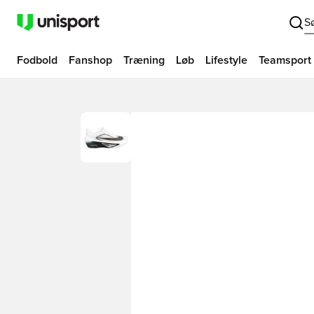
S
Fodbold
Fanshop
Træning
Løb
Lifestyle
Teamsport