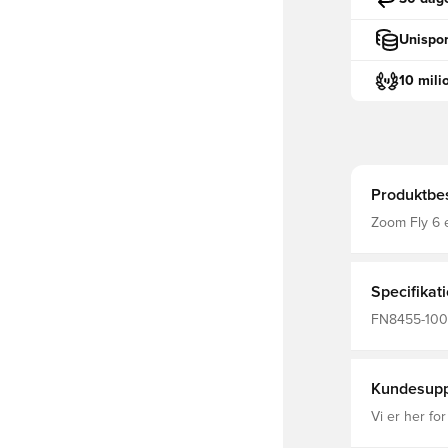
Unispor
10 mili
Produktbes
Zoom Fly 6 e
er lettere 
føjer energiu
dig fremad m
Specifikat
FN8455-100,
Fly, Kvinder,
Kundesupp
Vi er her for