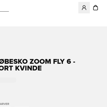
Åbner en Modal ti
LØBESKO ZOOM FLY 6 -
ORT KVINDE
FARVER