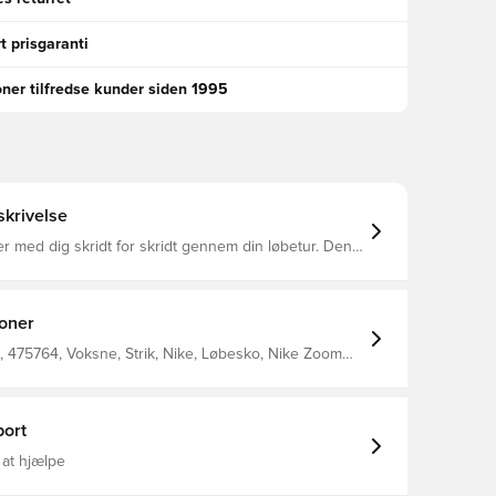
t prisgaranti
oner tilfredse kunder siden 1995
krivelse
r med dig skridt for skridt gennem din løbetur. Den
end Zoom Fly 5 og har responsivt ZoomX-skum, der
dbytte til hvert skridt, mens en kulfiberplade driver
od mållinjen.
ioner
 475764, Voksne, Strik, Nike, Løbesko, Nike Zoom
 Grå
ort
 at hjælpe