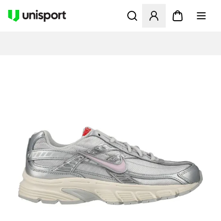
Åbner en Modal til at logge 