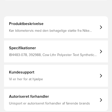
Produktbeskrivelse
Kør kilometervis med den behagelige støtte fra Nike
Initiator. Den kombinerer en åndbar overdel med blød
dæmpning for at hjælpe dig med at komme i gang med
selvtillid. Støttende overlays hjælper med at centrere din
fod i skoen Blød foring øger komforten Mellemsålen i
Specifikationer
skum giver en blød, polstret køreoplevelse Fleksible riller
i ydersålen hjælper dig med at bevæge dig frit
IB4483-078, 392988, Cow Lthr Polyester Text Synthetic
Leather, Voksne, Syntetisk, Nike, Kvinder, Grå, Sneakers
Kundesupport
Vi er her for at hjælpe
Autoriseret forhandler
Unisport er autoriseret forhandler af førende brands