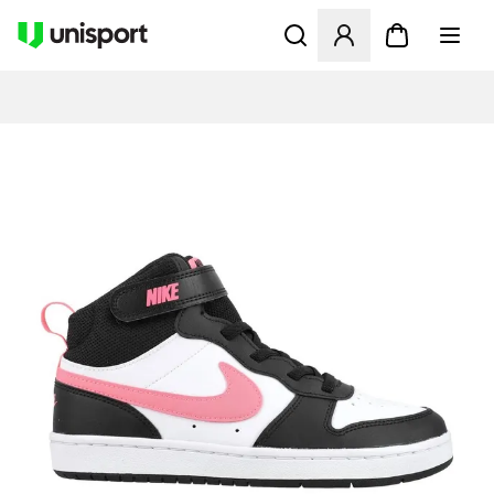
Åbner en Modal til at logge 