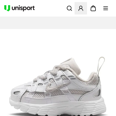
Åbner en Modal til at logge 