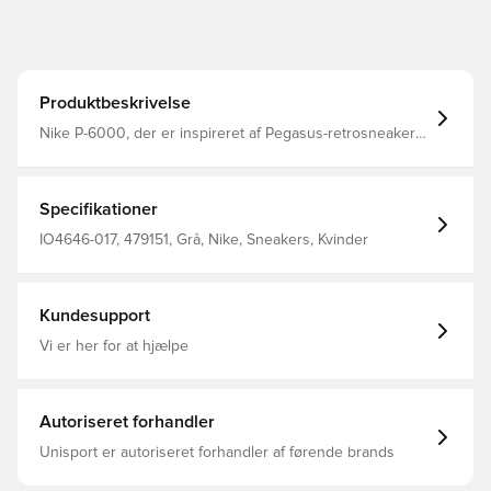
Produktbeskrivelse
Nike P-6000, der er inspireret af Pegasus-retrosneakers,
sætter et moderne twist på løbestilen fra starten af
2000'erne. Genskabt med dine små fødder i tankerne,
mere plads i tæerne og slanke, åndbare tekstiler giver
den perfekte blanding af opsigtsvækkende looks og
Specifikationer
letvægtskomfort.
IO4646-017, 479151, Grå, Nike, Sneakers, Kvinder
Kundesupport
Vi er her for at hjælpe
Autoriseret forhandler
Unisport er autoriseret forhandler af førende brands