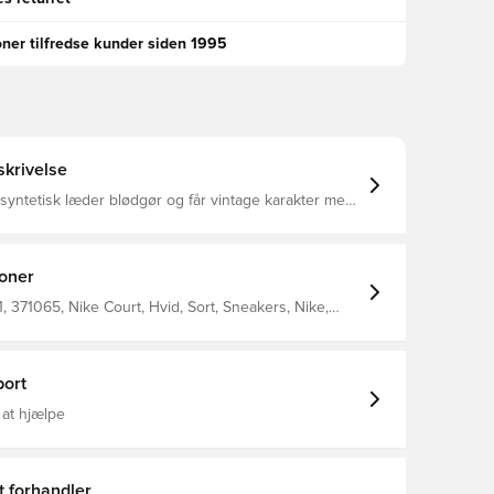
oner tilfredse kunder siden 1995
krivelse
syntetisk læder blødgør og får vintage karakter med
dersål giver dig holdbart trækkraft Polstret, lavskåret
ank ud og føles fantastisk
ioner
371065, Nike Court, Hvid, Sort, Sneakers, Nike,
e, Skind
ort
 at hjælpe
t forhandler