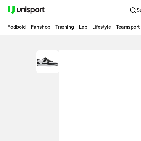
S
Fodbold
Fanshop
Træning
Løb
Lifestyle
Teamsport