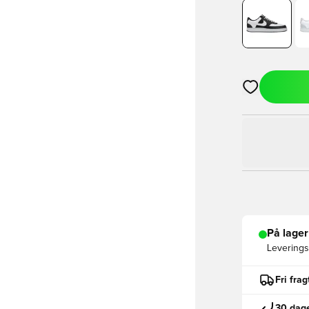
Åbner en Moda
På lager
Leveringst
Fri fra
30 dage