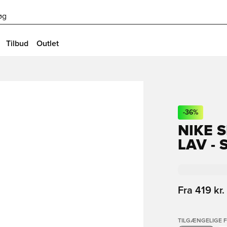
øg
Tilbud
Outlet
-
36
%
NIKE 
LAV -
Fra
419 kr.
TILGÆNGELIGE 