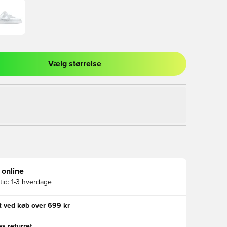
Vælg størrelse
l til at logge ind eller tilmelde dig som medlem
 online
id:
1-3 hverdage
gt ved køb over 699 kr
s returret