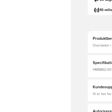
10 mili
Produktbes
Overdelen i 
slid Gummi y
krave ser sl
Specifikat
HM9862-001, 
Mænd, Voksn
Kundesupp
Vi er her for
Autorisere