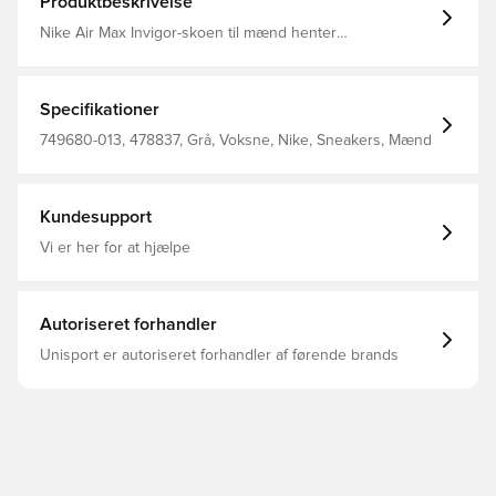
Produktbeskrivelse
Nike Air Max Invigor-skoen til mænd henter
designinspiration fra den legendariske Air Max 95 og
opdaterer silhuetten med en let, åndbar netoverdel.
Specifikationer
749680-013, 478837, Grå, Voksne, Nike, Sneakers, Mænd
Kundesupport
Vi er her for at hjælpe
Autoriseret forhandler
Unisport er autoriseret forhandler af førende brands