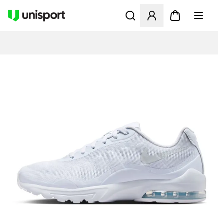
Åbner en Modal til at logge 