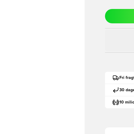
Fri fra
30 dage
10 mili