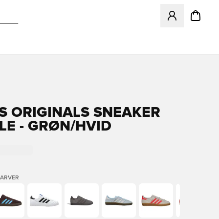
Åbner en Modal ti
S ORIGINALS SNEAKER
LE - GRØN/HVID
FARVER