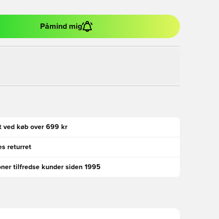
Påmind mig
gt ved køb over 699 kr
s returret
oner tilfredse kunder siden 1995