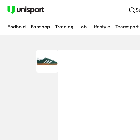
S
Fodbold
Fanshop
Træning
Løb
Lifestyle
Teamsport