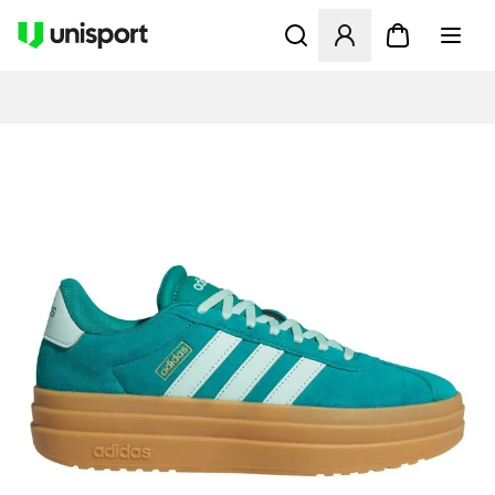
Åbner en Modal til at logge 