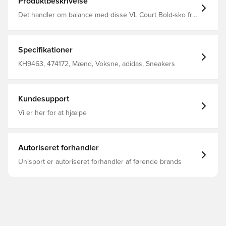
Produktbeskrivelse
Det handler om balance med disse VL Court Bold-sko fra
adidas. De har et design med lav kant, der hviler på en
høj plateausål, der ophøjer hele looket både bogstaveligt
og stilmæssigt. En læderoverdel, tekstilfor og en
slidstærk ydersål i gummi forenes for at give ustoppelig
Specifikationer
komfort til dine daglige bevægelser. Almindelig pasform
Snørelukning Overdel i læder For i tekstil Ydersål i gummi
KH9463, 474172, Mænd, Voksne, adidas, Sneakers
Kundesupport
Vi er her for at hjælpe
Autoriseret forhandler
Unisport er autoriseret forhandler af førende brands