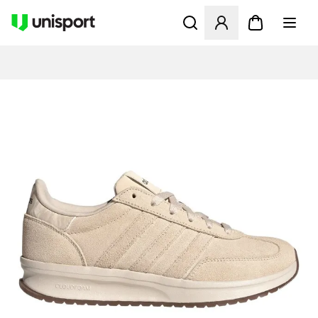
Åbner en Modal til at logge 