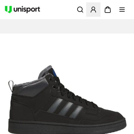
Åbner en Modal til at logge 