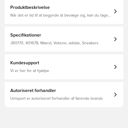
Produktbeskrivelse
Når det er tid til at begynde at bevæge sig, kan du tage
Rapid Court Mid Winterized skoene på. Deres retrostil
trækker på vores basketballikoner fra fortiden, klar til at
vende hovederne i dag. En foret syntetisk overdel giver
holdbarhed og komfort kilometer efter kilometer, mens
Specifikationer
gummiydersålen giver fremragende greb for at holde dig
i kontrol. Uanset hvordan du spiller stilspillet, tilføjer disse
JR0170, 401678, Mænd, Voksne, adidas, Sneakers
sneaks i lav profil attitude i ethvert outfit. Almindelig
pasform Snørelukning Syntetisk overdel Tekstilfor Ydersål
i gummi
Kundesupport
Vi er her for at hjælpe
Autoriseret forhandler
Unisport er autoriseret forhandler af førende brands