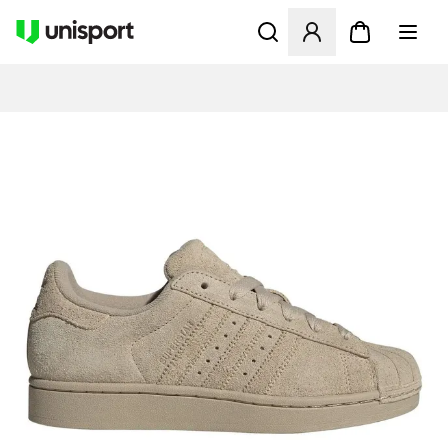
Åbner en Modal til at logge 