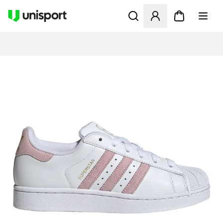
Åbner en Modal til at logge 