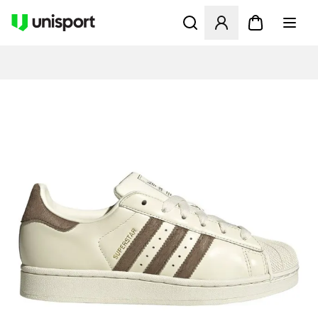
Åbner en Modal til at logge 