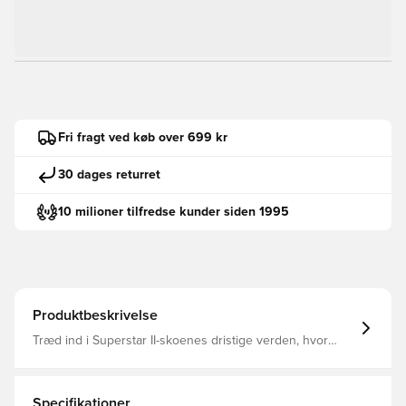
Fri fragt ved køb over 699 kr
30 dages returret
10 milioner tilfredse kunder siden 1995
Produktbeskrivelse
Træd ind i Superstar II-skoenes dristige verden, hvor
ikonisk design møder moderne stil. De er inspireret af
90'erne og føjer en frisk attitude til din garderobe med
deres opdaterede proportioner og klassiske skaltå.De er
fremstillet med en læderoverdel i et elegant look og med
Specifikationer