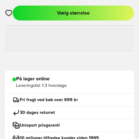
Vælg størrelse
Åbner en Modal til at logge ind eller tilmelde dig som medlem
På lager online
Leveringstid:
1-3 hverdage
Fri fragt ved køb over 699 kr
30 dages returret
Unisport prisgaranti
10 milioner tilfredse kunder siden 1995