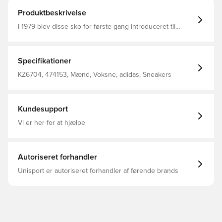
Produktbeskrivelse
I 1979 blev disse sko for første gang introduceret til
professionelle håndboldspillere, og nu er de elsket for
deres klassiske stil. Denne udgave er lavet med en
overdel i ko-ruskind for at give en smidig følelse. Med en
blød ydersål i naturgummi læner vintagedesignet sig op
Specifikationer
ad dets rødder. Almindelig pasform Snørelukning
Ruskindsoverdel med detaljer i syntetisk materiale
KZ6704, 474153, Mænd, Voksne, adidas, Sneakers
Ydersål i naturgummi Mærk komforten og ydeevnen fra
OrthoLite®-indersålen Blød fornemmelse
Kundesupport
Vi er her for at hjælpe
Autoriseret forhandler
Unisport er autoriseret forhandler af førende brands