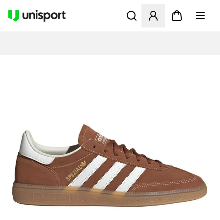
Åbner en Modal til at logge 