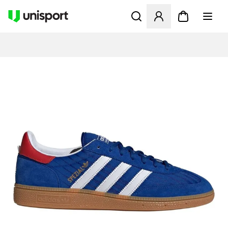
Åbner en Modal til at logge 