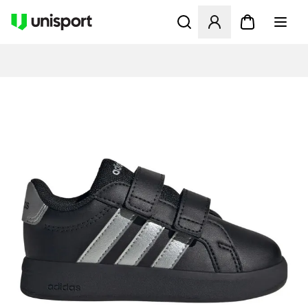
Åbner en Modal til at logge 