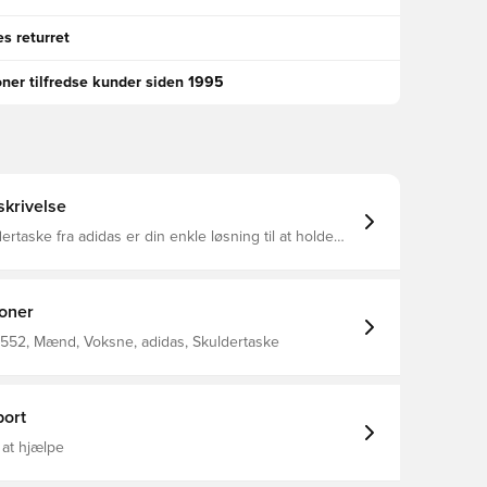
s returret
oner tilfredse kunder siden 1995
krivelse
rtaske fra adidas er din enkle løsning til at holde
g inden for rækkevidde. Det rene design og den
ørrelse giver dig bevægelsesfrihed, mens et markant
n adidas-stolthed. Mål: 16,5 cm x 11,75 cm
 l 100 % polyester (genanvendt) Lynlåslukning
ioner
552, Mænd, Voksne, adidas, Skuldertaske
ort
 at hjælpe