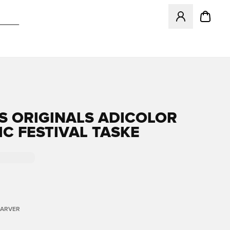
Åbner en Modal ti
S ORIGINALS ADICOLOR
IC FESTIVAL TASKE
FARVER