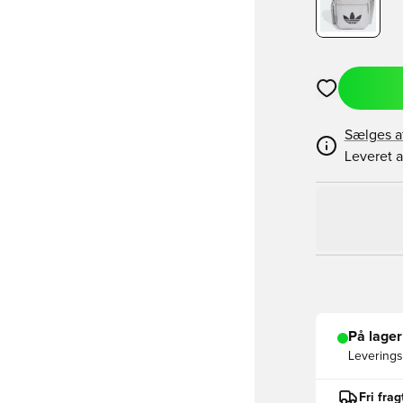
Åbner en Moda
Sælges a
Leveret a
På lager
Leveringst
Fri fra