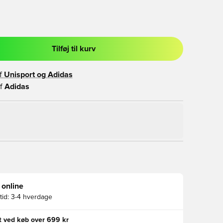
Tilføj til kurv
l til at logge ind eller tilmelde dig som medlem
f
Unisport og
Adidas
f
Adidas
 online
id:
3-4 hverdage
gt ved køb over 699 kr