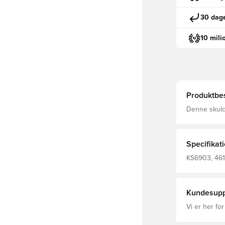
30 dage
10 mili
Produktbes
Denne skulde
dine småtin
kompakte st
Trefoil-logo viser di
Volumen: 1,3
Specifikat
KS6903, 461
Kundesupp
Vi er her for