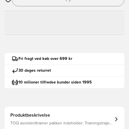
Åbner en Modal til at logge ind eller tilmelde dig som medlem
Fri fragt ved køb over 699 kr
30 dages returret
10 milioner tilfredse kunder siden 1995
Produktbeskrivelse
TOQ assistenttræner pakken indeholder: Træningstrøje,
T-Shirt, Bukser, Shorts og Sokker.