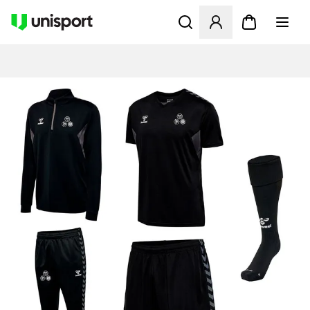
Åbner en Modal til at logge 