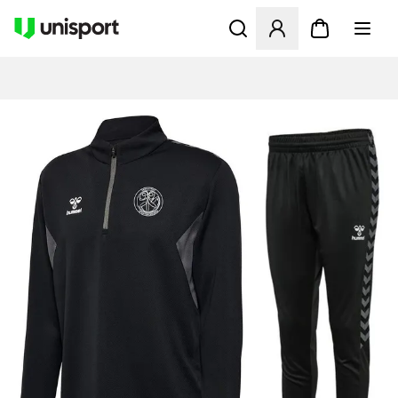
Åbner en Modal til at logge 