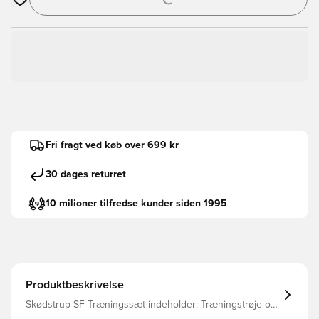
Åbner en Modal til at logge ind eller tilmelde dig som medlem
Fri fragt ved køb over 699 kr
30 dages returret
10 milioner tilfredse kunder siden 1995
Produktbeskrivelse
Skødstrup SF Træningssæt indeholder: Træningstrøje og
bukser.