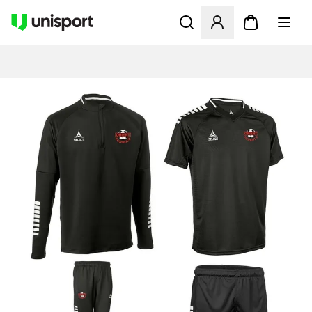
Åbner en Modal til at logge 