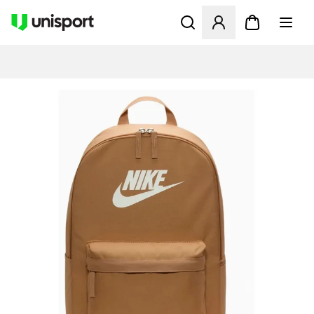
Åbner en Modal til at logge 