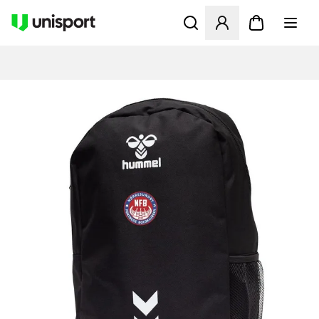
Åbner en Modal til at logge 