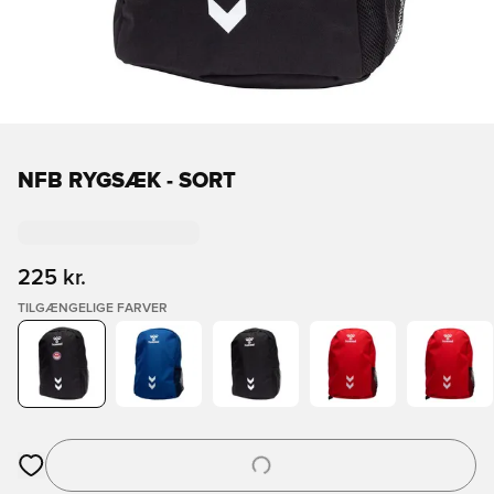
NFB RYGSÆK - SORT
225 kr.
TILGÆNGELIGE FARVER
Åbner en Modal til at logge ind eller tilmelde dig som medlem