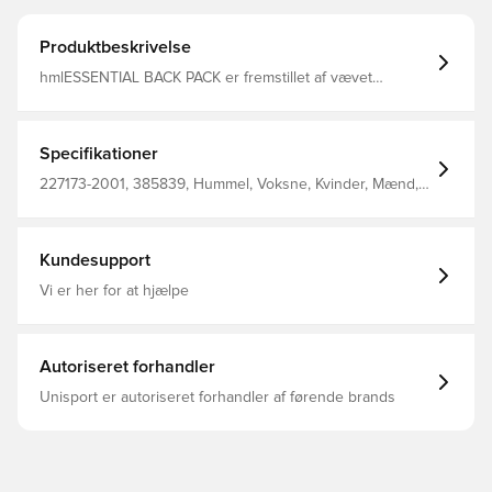
Produktbeskrivelse
hmlESSENTIAL BACK PACK er fremstillet af vævet
polyester og er superholdbar og praktisk. Denne hummel
rygsæk kan reguleres til din komfort. Den har vores
signaturlogo i en kontrastfarve og to lommer i mesh til
ekstra opbevaring.
Specifikationer
227173-2001, 385839, Hummel, Voksne, Kvinder, Mænd,
Rygsæk, 100% Pl - Woven, Sort
Kundesupport
Vi er her for at hjælpe
Autoriseret forhandler
Unisport er autoriseret forhandler af førende brands