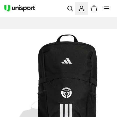
Åbner en Modal til at logge 