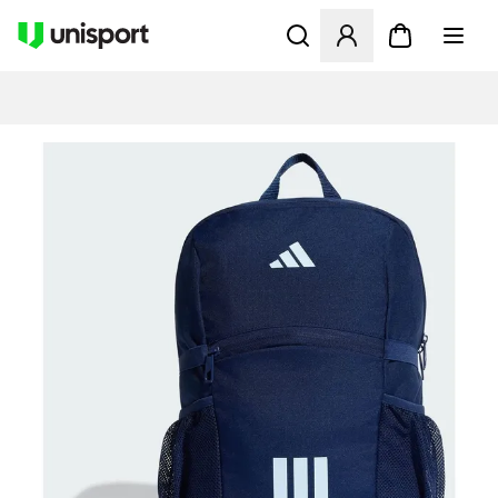
Åbner en Modal til at logge 