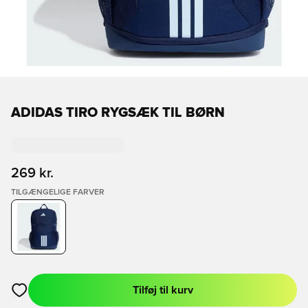
ADIDAS TIRO RYGSÆK TIL BØRN
269 kr.
TILGÆNGELIGE FARVER
Tilføj til kurv
Åbner en Modal til at logge ind eller tilmelde dig som medlem