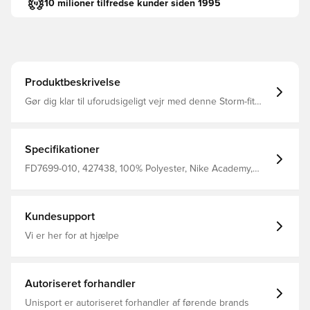
10 milioner tilfredse kunder siden 1995
Produktbeskrivelse
Gør dig klar til uforudsigeligt vejr med denne Storm-fit
jakke Det vandafvisende stof og længere snit giver dig
fremragende beskyttelse, så du forbliver tør under
opvarmning eller træning Den afslappede pasform gør
det nemt at bære denne jakke over dit sportstøj, når
Specifikationer
vejret bliver dårligt Nike Storm-Fit teknologi beskytter dig
mod vind og regn for langvarig komfort under ekstreme
FD7699-010, 427438, 100% Polyester, Nike Academy,
forhold Fremstillet af 100% polyester.
Nike, Regnjakke, Lange ærmer, Voksne, Sort, Kvinder
Kundesupport
Vi er her for at hjælpe
Autoriseret forhandler
Unisport er autoriseret forhandler af førende brands