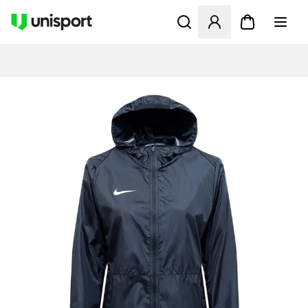
Åbner en Modal til at logge 