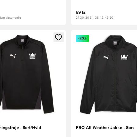
89 kr.
ser tilgængelig
27-30, 30-34, 38-42, 46-50
m medlem
Modal til at logge ind eller tilmelde dig som medlem
Åbner en Modal til at logge i
-20%
ingstrøje - Sort/Hvid
PRO All Weather Jakke - Sort