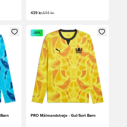
439 kr.
644 kr.
nd eller tilmelde dig som medlem
Åbner en Modal til at logge ind eller tilmelde di
-20%
 Børn
PRO Målmandstrøje - Gul/Sort Børn