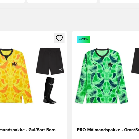
m medlem
Modal til at logge ind eller tilmelde dig som medlem
Åbner en Modal til at logge i
-29%
andspakke - Gul/Sort Børn
PRO Målmandspakke - Grøn/So