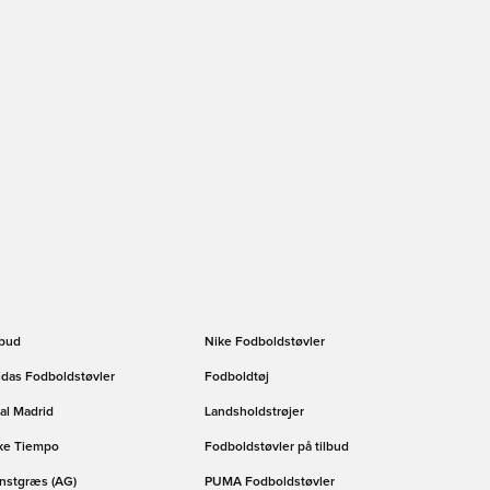
lbud
Nike Fodboldstøvler
idas Fodboldstøvler
Fodboldtøj
al Madrid
Landsholdstrøjer
ke Tiempo
Fodboldstøvler på tilbud
nstgræs (AG)
PUMA Fodboldstøvler