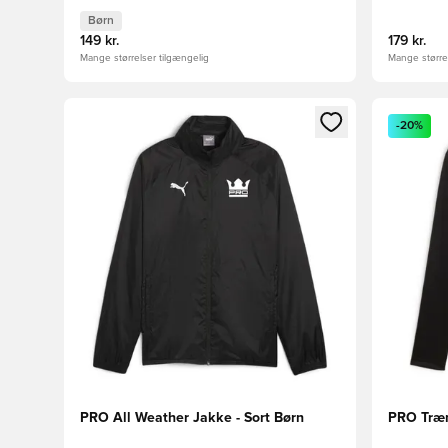
Børn
149 kr.
179 kr.
Mange størrelser tilgængelig
Mange størrel
Åbner en Modal til at logge ind eller tilmelde dig so
Åbner en 
-20%
PRO All Weather Jakke - Sort Børn
PRO Træn