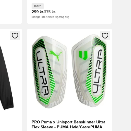
Børn
299 kr.
375 kr.
Mange størrelser tilgængelig
nd eller tilmelde dig som medlem
Åbner en Modal til at logge ind eller tilmelde di
PRO Puma x Unisport Benskinner Ultra
Flex Sleeve - PUMA Hvid/Grøn/PUMA