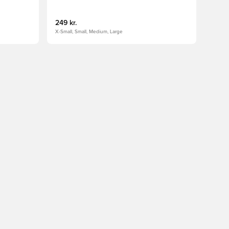
Sort
249 kr.
X-Small, Small, Medium, Large