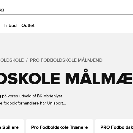
øg
Tilbud
Outlet
BOLDSKOLE
PRO FODBOLDSKOLE MÅLMÆND
DSKOLE MÅLM
ig på vores udvalg af BK Marienlyst
te fodboldforhandlere har Unisport
ber.
 Spillere
Pro Fodboldskole Trænere
PRO Fodboldsko