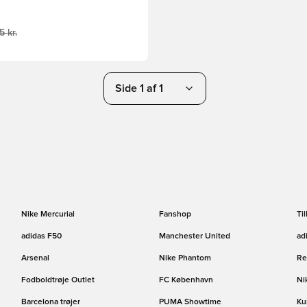
5 kr.
Side 1 af 1
Nike Mercurial
Fanshop
Ti
adidas F50
Manchester United
ad
Arsenal
Nike Phantom
Re
Fodboldtrøje Outlet
FC København
Ni
Barcelona trøjer
PUMA Showtime
Ku