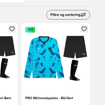
Filtre og sortering
nd eller tilmelde dig som medlem
Åbner en Modal til at logge ind eller tilmelde di
-31%
rt Børn
PRO Målmandspakke - Blå/Sort