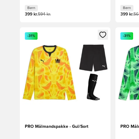
Børn
Børn
399 kr.
594 kr.
399 kr.
564
Åbner en Modal til at logge ind eller tilmelde dig so
Åbner en 
-31%
-31%
PRO Målmandspakke - Gul/Sort
PRO Målm