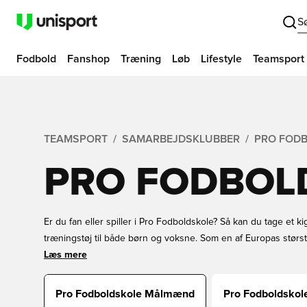
S
Fodbold
Fanshop
Træning
Løb
Lifestyle
Teamsport
TEAMSPORT
SAMARBEJDSKLUBBER
PRO FOD
PRO FODBOL
Er du fan eller spiller i Pro Fodboldskole? Så kan du tage et k
træningstøj til både børn og voksne. Som en af Europas størs
sørget for et bredt udvalg af fodboldudstyr fra forskellige klub
Læs mere
Pro Fodboldskole Målmænd
Pro Fodboldskole