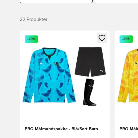
22
Produkter
Åbner en Modal til at logge ind eller tilmelde dig so
Åbner en 
-29%
-29%
PRO Målmandspakke - Blå/Sort Børn
PRO Målm