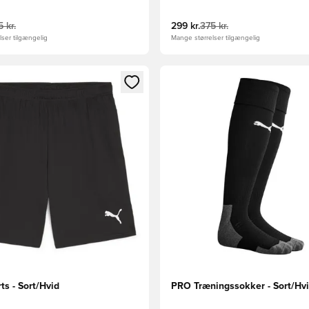
 kr.
299 kr.
375 kr.
ser tilgængelig
Mange størrelser tilgængelig
m medlem
Modal til at logge ind eller tilmelde dig som medlem
Åbner en Modal til at logge i
s - Sort/Hvid
PRO Træningssokker - Sort/Hv