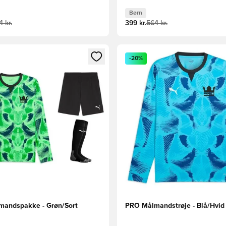
Børn
 kr.
399 kr.
564 kr.
m medlem
Modal til at logge ind eller tilmelde dig som medlem
Åbner en Modal til at logge i
-20%
andspakke - Grøn/Sort
PRO Målmandstrøje - Blå/Hvid