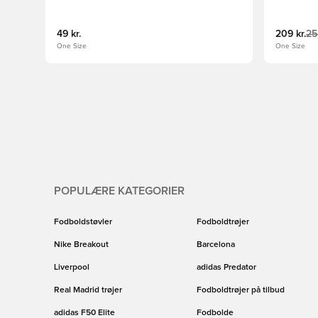
49 kr.
209 kr.
25
One Size
One Size
POPULÆRE KATEGORIER
Fodboldstøvler
Fodboldtrøjer
Nike Breakout
Barcelona
Liverpool
adidas Predator
Real Madrid trøjer
Fodboldtrøjer på tilbud
adidas F50 Elite
Fodbolde