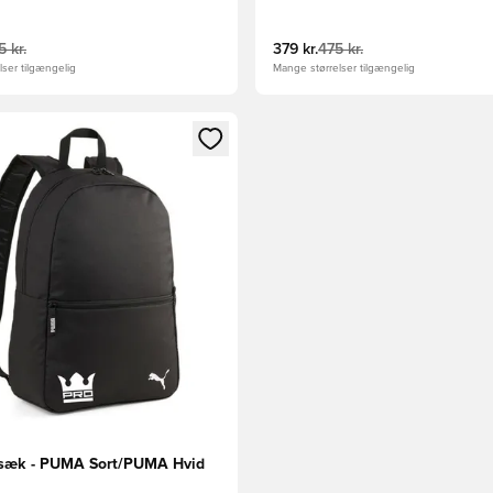
 kr.
379 kr.
475 kr.
ser tilgængelig
Mange størrelser tilgængelig
m medlem
Modal til at logge ind eller tilmelde dig som medlem
sæk - PUMA Sort/PUMA Hvid