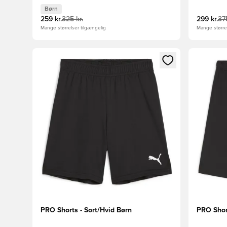
Børn
259 kr.
325 kr.
299 kr.
375
Mange størrelser tilgængelig
Mange størrel
Åbner en Modal til at logge ind eller tilmelde dig so
Åbner en 
PRO Shorts - Sort/Hvid Børn
PRO Short