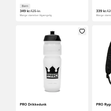
Børn
349 kr.
425 kr.
339 kr.
425
Mange størrelser tilgængelig
Mange størrel
Åbner en Modal til at logge ind eller tilmelde dig so
Åbner en 
PRO Drikkedunk
PRO Ryg