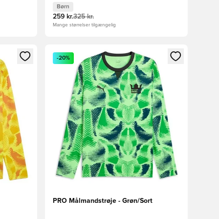
Børn
259 kr.
325 kr.
Mange størrelser tilgængelig
nd eller tilmelde dig som medlem
Åbner en Modal til at logge ind eller tilmelde di
-20%
PRO Målmandstrøje - Grøn/Sort