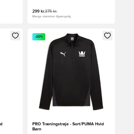
299 kr.
375 kr.
Mange størrelser tilgængelig
nd eller tilmelde dig som medlem
Åbner en Modal til at logge ind eller tilmelde di
-20%
id
PRO Træningstrøje - Sort/PUMA Hvid
Børn