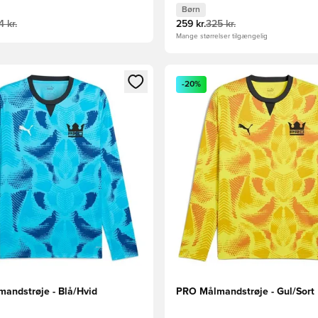
Børn
 kr.
259 kr.
325 kr.
Mange størrelser tilgængelig
m medlem
Modal til at logge ind eller tilmelde dig som medlem
Åbner en Modal til at logge i
-20%
andstrøje - Blå/Hvid
PRO Målmandstrøje - Gul/Sort