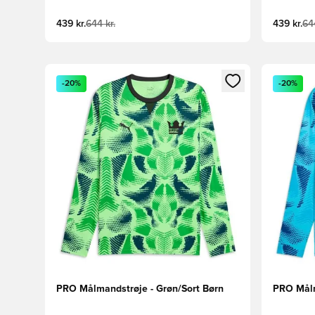
439 kr.
644 kr.
439 kr.
644
Åbner en Modal til at logge ind eller tilmelde dig so
Åbner en 
-20%
-20%
PRO Målmandstrøje - Grøn/Sort Børn
PRO Målm