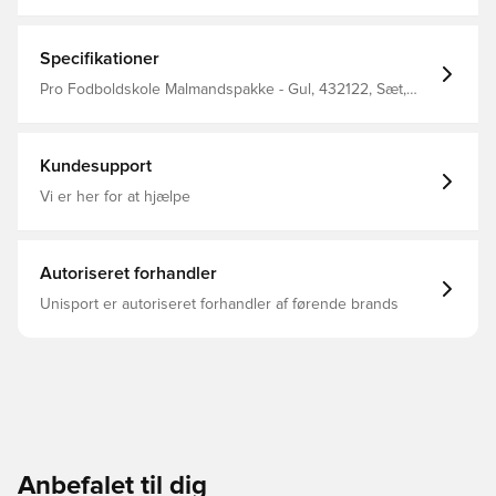
Målmandstrøje, Shorts &amp; Sokker. Alle overdele
kommer med Unisport i nakken.
Specifikationer
Pro Fodboldskole Malmandspakke - Gul, 432122, Sæt,
Sort, PUMA, Mænd, Lange ærmer, Voksne
Kundesupport
Vi er her for at hjælpe
Autoriseret forhandler
Unisport er autoriseret forhandler af førende brands
Anbefalet til dig