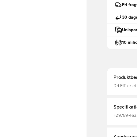
Fri fra
30 dage
Unispor
10 mili
Produktbes
Dri-FIT er e
fugt væk fra
fokuseret Kn
Specifikat
FZ9759-463,
Voksne, Polo
Polyester Fi
Kundesupp