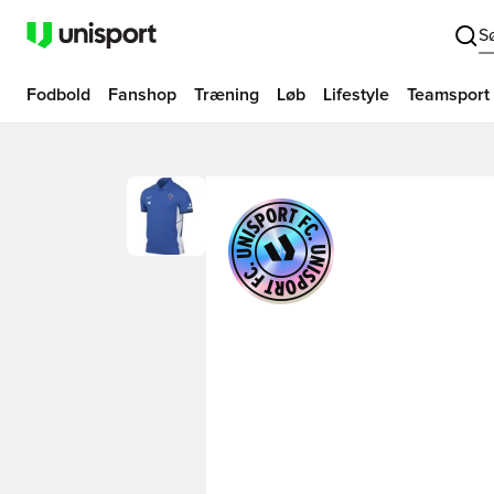
S
Fodbold
Fanshop
Træning
Løb
Lifestyle
Teamsport