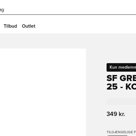
øg
Tilbud
Outlet
Kun medlem
SF GR
25 - 
349 kr.
TILGÆNGELIGE 