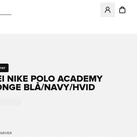
Åbner en Modal ti
mer
EI NIKE POLO ACADEMY
KONGE BLÅ/NAVY/HVID
FARVER