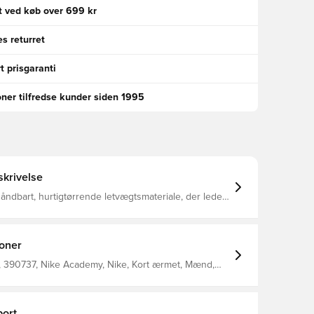
gt ved køb over 699 kr
s returret
t prisgaranti
oner tilfredse kunder siden 1995
krivelse
t åndbart, hurtigtørrende letvægtsmateriale, der leder
 kroppen, så du altid holdes tør, komfortabel og
aplukning i nakken og foldbar krave, som giver
poloen fra Nike et tidløst look Fremstillet af 100% polyester.
ioner
 390737, Nike Academy, Nike, Kort ærmet, Mænd,
trøjer, This Product Is Made With 100% Recycled
bers, Blå
ort