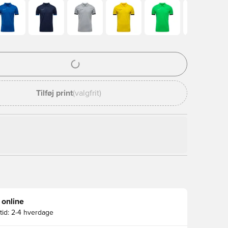
l til at logge ind eller tilmelde dig som medlem
Tilføj print
(valgfrit)
 online
id:
2-4 hverdage