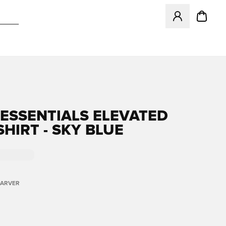
Åbner en Modal ti
ESSENTIALS ELEVATED
SHIRT - SKY BLUE
FARVER