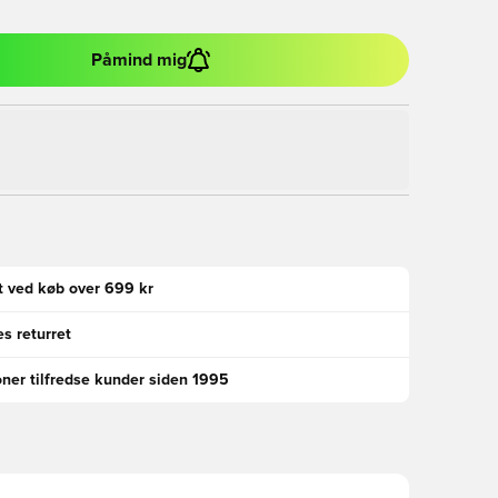
Påmind mig
gt ved køb over 699 kr
s returret
oner tilfredse kunder siden 1995