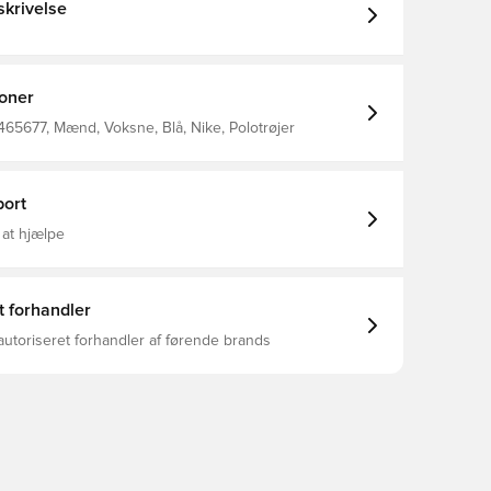
krivelse
ioner
65677, Mænd, Voksne, Blå, Nike, Polotrøjer
ort
 at hjælpe
t forhandler
autoriseret forhandler af førende brands