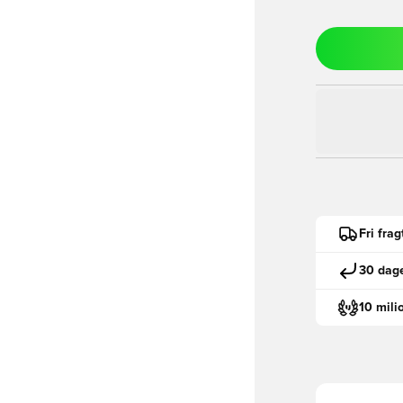
Fri fra
30 dage
10 mili