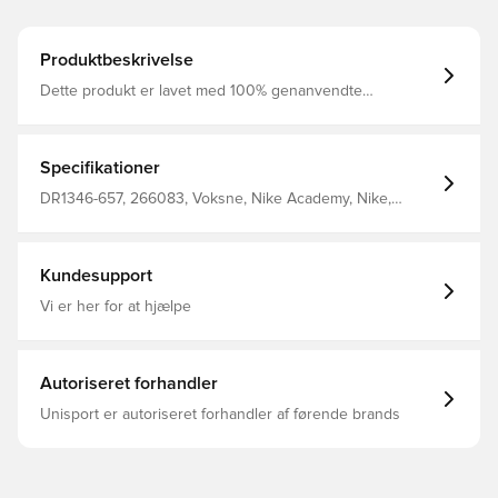
Produktbeskrivelse
Dette produkt er lavet med 100% genanvendte
polyesterfibre Dri-FIT er et åndbart, hurtigtørrende
letvægts materiale, der leder fugt væk fra kroppen, så du
altid holdes tør, komfortabel og fokuseret Modellen har
de traditionelle detaljer, der kombinerer komfort og et
Specifikationer
klassisk tidsløst look Standard fit Fremstillet i 100%
polyester
DR1346-657, 266083, Voksne, Nike Academy, Nike,
Mænd, Polotrøjer, Kort ærmet, Rød, This Product Is Made
With 100% Recycled Polyester Fibers
Kundesupport
Vi er her for at hjælpe
Autoriseret forhandler
Unisport er autoriseret forhandler af førende brands