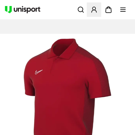
Åbner en Modal til at logge 