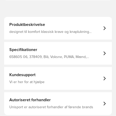
Produktbeskrivelse
designet til komfort klassisk krave og knaplukning
klassisk PUMA branding almindelig pasform
Specifikationer
658605 06, 378409, Blå, Voksne, PUMA, Mænd,
Polotrøjer, Kort ærmet, Main Material 1: 78 Cotton, 22
Cotton Recycled - Pique - 200.00 G/M² - Piece Dyed -
Chemical- Regular Finishing
Kundesupport
Vi er her for at hjælpe
Autoriseret forhandler
Unisport er autoriseret forhandler af førende brands