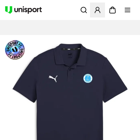
Åbner en Modal til at logge 