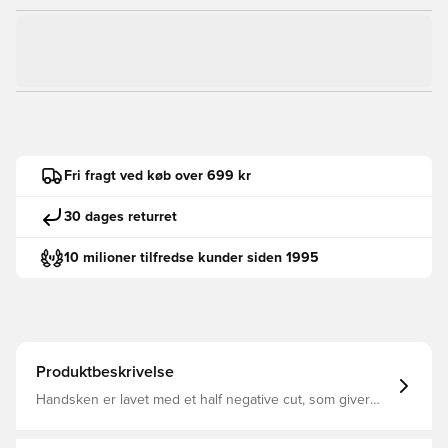
Fri fragt ved køb over 699 kr
30 dages returret
10 milioner tilfredse kunder siden 1995
Produktbeskrivelse
Handsken er lavet med et half negative cut, som giver
dig den ypperste komfort i alle spillets facetter. Dette cut
er lavet med indre sømme, hvilket betyder at handsken