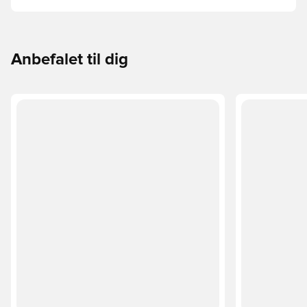
guide gennemgår de vigtigste forskelle for at hjælpe med
at vælge den rette cut til enhver hånd.
Anbefalet til dig