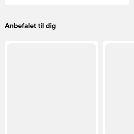
guide gennemgår de vigtigste forskelle for at hjælpe med
at vælge den rette cut til enhver hånd.
Anbefalet til dig