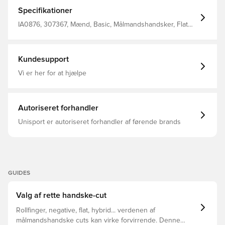
latex, som giver et glimrende greb og yder en god
holdbarhed under alle vejrforhold Handsken er lavet med
Specifikationer
et positive cut, som er et klassisk cut med ydre sømme.
Dette cut er det første og mest brugte cut på
IA0876, 307367, Mænd, Basic, Målmandshandsker, Flat
målmandshandsker, Flat Cuttet giver dig et traditionelt fit
Cut, Predator Training, Nej, adidas, Voksne, Blå, adidas
og en optimal latex-til-bold kontakt
Marinerush
Kundesupport
Vi er her for at hjælpe
Autoriseret forhandler
Unisport er autoriseret forhandler af førende brands
GUIDES
Valg af rette handske-cut
Rollfinger, negative, flat, hybrid... verdenen af
målmandshandske cuts kan virke forvirrende. Denne