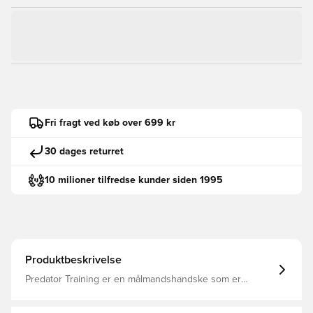
Fri fragt ved køb over 699 kr
30 dages returret
10 milioner tilfredse kunder siden 1995
Produktbeskrivelse
Predator Training er en målmandshandske som er
designet til at give dig de bedste forudsætninger, til en
billigere pris Håndfladen er lavet med adidas Soft grip