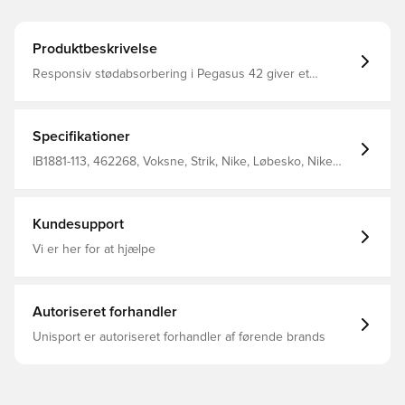
Produktbeskrivelse
Responsiv stødabsorbering i Pegasus 42 giver et
energifyldt hverdagsløb på vej. Oplev kraft i hvert skridt
takket være den buede Air Zoom-enhed i fuld længde og
en ReactX-skummellemsål, som giver fremdrift under
fødderne. En opdateret pasform giver dig mere plads i
Specifikationer
forfoden og tåområdet.
IB1881-113, 462268, Voksne, Strik, Nike, Løbesko, Nike
Pegasus, Kvinder, Hvid
Kundesupport
Vi er her for at hjælpe
Autoriseret forhandler
Unisport er autoriseret forhandler af førende brands