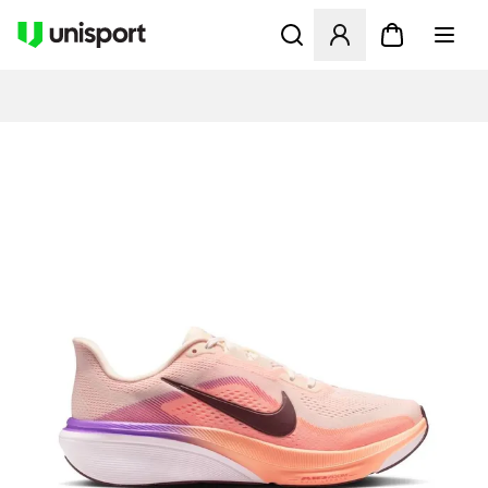
Åbner en Modal til at logge 