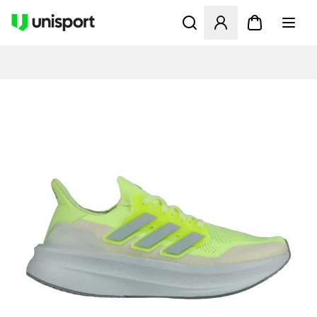
Åbner en Modal til at logge 