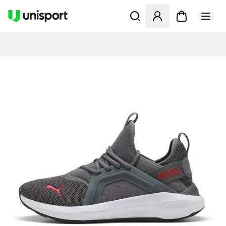
Åbner en Modal til at logge 