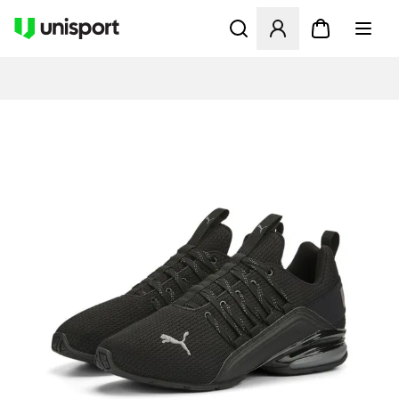
Åbner en Modal til at logge 