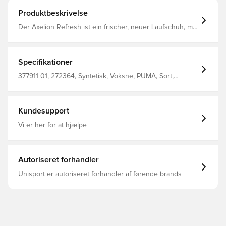
Produktbeskrivelse
Der Axelion Refresh ist ein frischer, neuer Laufschuh, mit
dem die Botschaft des Axelion-Designs das nächste
Level erreicht. Das Obermaterial umfasst ein geformtes
Sattelelement für zusätzliche Dimension und eine
revolutionäre, extravagante Schnürung. Dazu kommt
Specifikationer
großer Halt für langanhaltenden Komfort. Geformtes
Sattelelement TPU-Schaft EVA Fersenelement PUMA Cat
377911 01, 272364, Syntetisk, Voksne, PUMA, Sort,
Logo auf der Zehenspitze PUMA Schriftzug auf der Ferse
Løbesko, 100% Textile, Mænd
Obermaterial: Synthetik; Futter: Textil; Außensohle:
Gummi
Kundesupport
Vi er her for at hjælpe
Autoriseret forhandler
Unisport er autoriseret forhandler af førende brands