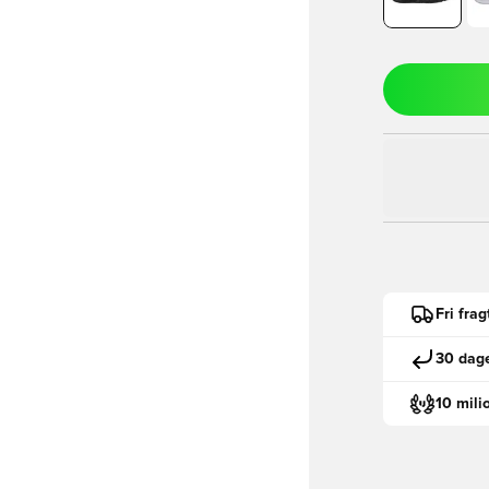
Fri fra
30 dage
10 mili