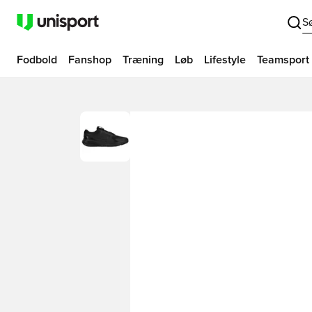
S
Fodbold
Fanshop
Træning
Løb
Lifestyle
Teamsport