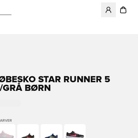
Åbner en Modal ti
LØBESKO STAR RUNNER 5
T/GRÅ BØRN
FARVER