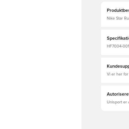
Produktbes
Nike Star Ru
dit næste lø
pasform hjæl
Klassiske sn
Specifikat
HF7004-001,
Løbesko, So
Kundesupp
Vi er her for
Autorisere
Unisport er 