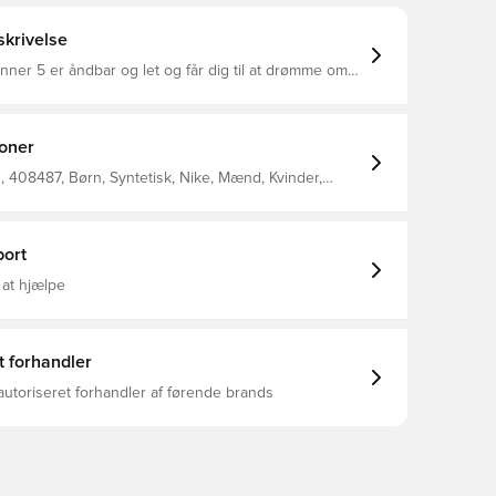
krivelse
nner 5 er åndbar og let og får dig til at drømme om
b Fjedrende dæmpning og en sikker, stabiliserende
per dig med at jagte efter din næste rekordtid
ørebånd Træk flik på tungen
ioner
 408487, Børn, Syntetisk, Nike, Mænd, Kvinder,
rt
ort
 at hjælpe
t forhandler
autoriseret forhandler af førende brands